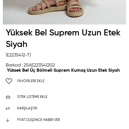
Yüksek Bel Suprem Uzun Etek
Siyah
(E2235412-T)
Barkod
:
25AE223541202
Yüksek Bel Üç Bölmeli Suprem Kumaş Uzun Etek Siyah
FAVORILERE EKLE
İSTEK LISTEME EKLE
KARŞILAŞTIR
FIYAT DÜŞÜNCE HABER VER