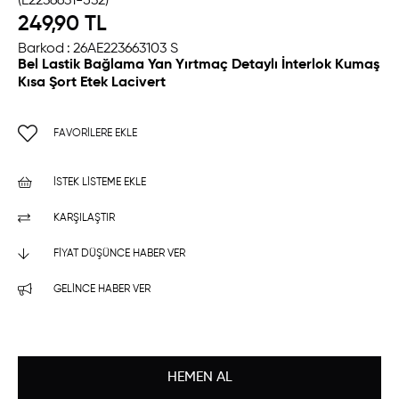
(E2236631-532)
249,90 TL
Barkod
:
26AE223663103 S
Bel Lastik Bağlama Yan Yırtmaç Detaylı İnterlok Kumaş
Kısa Şort Etek Lacivert
FAVORILERE EKLE
İSTEK LISTEME EKLE
KARŞILAŞTIR
FIYAT DÜŞÜNCE HABER VER
GELINCE HABER VER