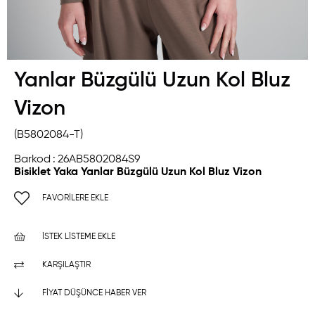
Yanlar Büzgülü Uzun Kol Bluz
Vizon
(B5802084-T)
Barkod
:
26AB5802084S9
Bisiklet Yaka Yanlar Büzgülü Uzun Kol Bluz Vizon
FAVORILERE EKLE
İSTEK LISTEME EKLE
KARŞILAŞTIR
FIYAT DÜŞÜNCE HABER VER