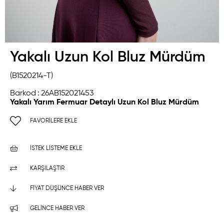
Yakalı Uzun Kol Bluz Mürdüm
(B1520214-T)
Barkod
:
26AB152021453
Yakalı Yarım Fermuar Detaylı Uzun Kol Bluz Mürdüm
FAVORILERE EKLE
İSTEK LISTEME EKLE
KARŞILAŞTIR
FIYAT DÜŞÜNCE HABER VER
GELINCE HABER VER