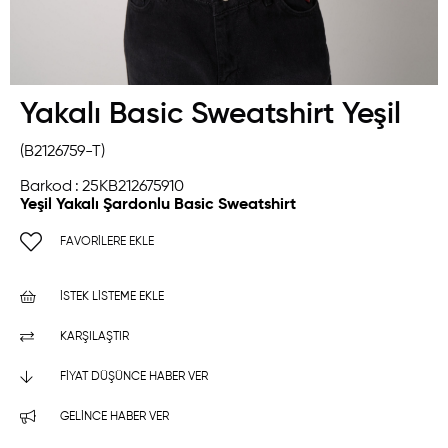
Yakalı Basic Sweatshirt Yeşil
(B2126759-T)
Barkod
:
25KB212675910
Yeşil Yakalı Şardonlu Basic Sweatshirt
FAVORILERE EKLE
İSTEK LISTEME EKLE
KARŞILAŞTIR
FIYAT DÜŞÜNCE HABER VER
GELINCE HABER VER