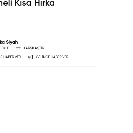
li Kısa Hırka
ka Siyah
E EKLE
KARŞILAŞTIR
E HABER VER
GELINCE HABER VER