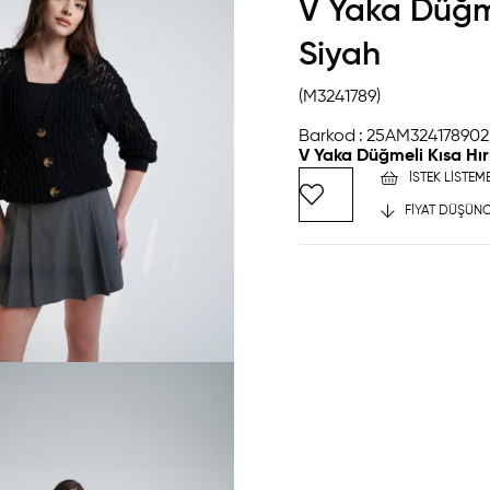
V Yaka Düğme
Siyah
(M3241789)
Barkod
:
25AM324178902
V Yaka Düğmeli Kısa Hır
İSTEK LISTEM
FIYAT DÜŞÜNC