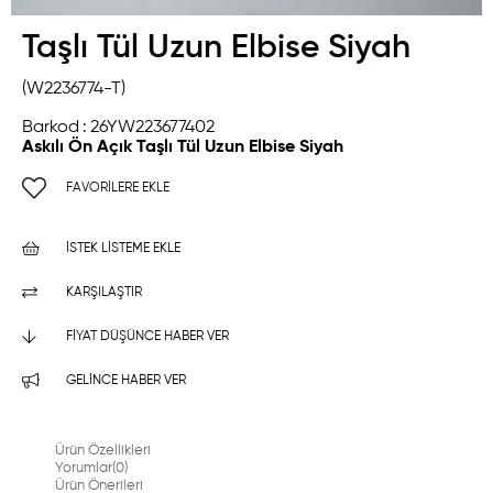
Taşlı Tül Uzun Elbise Siyah
(W2236774-T)
Barkod
:
26YW223677402
Askılı Ön Açık Taşlı Tül Uzun Elbise Siyah
FAVORILERE EKLE
İSTEK LISTEME EKLE
KARŞILAŞTIR
FIYAT DÜŞÜNCE HABER VER
GELINCE HABER VER
Ürün Özellikleri
Yorumlar
(0)
Ürün Önerileri