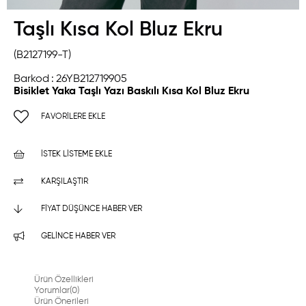
Taşlı Kısa Kol Bluz Ekru
(B2127199-T)
Barkod
:
26YB212719905
Bisiklet Yaka Taşlı Yazı Baskılı Kısa Kol Bluz Ekru
FAVORILERE EKLE
İSTEK LISTEME EKLE
KARŞILAŞTIR
FIYAT DÜŞÜNCE HABER VER
GELINCE HABER VER
Ürün Özellikleri
Yorumlar
(0)
Ürün Önerileri