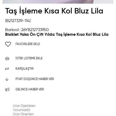
Taş İşleme Kısa Kol Bluz Lila
(B2127339-114)
Barkod
:
26YB212733950
Bisiklet Yaka Ön Çift Yıldız Taş İşleme Kısa Kol Bluz Lila
FAVORILERE EKLE
İSTEK LISTEME EKLE
KARŞILAŞTIR
FIYAT DÜŞÜNCE HABER VER
GELINCE HABER VER
Ürün Özellikleri
Yorumlar
(0)
Ürün Önerileri