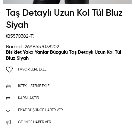
Taş Detaylı Uzun Kol Tül Bluz
Siyah
(B5570382-T)
Barkod
:
26AB557038202
Bisiklet Yaka Yanlar Büzgülü Taş Detaylı Uzun Kol Tül
Bluz Siyah
FAVORILERE EKLE
İSTEK LISTEME EKLE
KARŞILAŞTIR
FIYAT DÜŞÜNCE HABER VER
GELINCE HABER VER