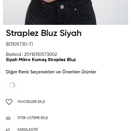
Straplez Bluz Siyah
(B3105730-T)
Barkod
:
25YB310573002
Siyah Mikro Kumaş Straplez Bluz
Diğer Renk Seçenekleri ve Önerilen Ürünler
FAVORILERE EKLE
İSTEK LISTEME EKLE
KARŞILAŞTIR