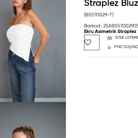
Straplez Bluz
(B5570029-T)
Barkod
:
25AB55700290
Ekru Asimetrik Straplez
İSTEK LISTEM
FIYAT DÜŞÜNC