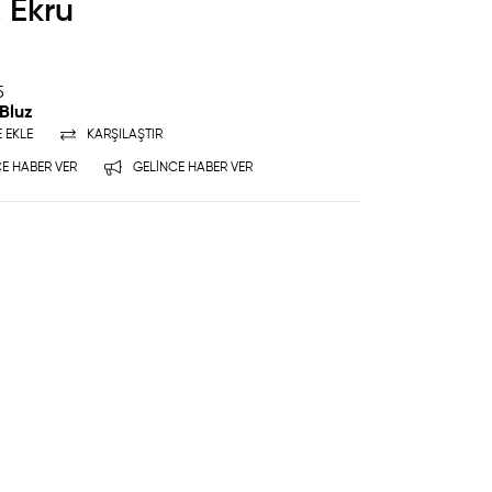
 Ekru
5
 Bluz
E EKLE
KARŞILAŞTIR
E HABER VER
GELINCE HABER VER