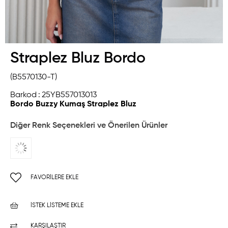
Straplez Bluz Bordo
(B5570130-T)
Barkod
:
25YB557013013
Bordo Buzzy Kumaş Straplez Bluz
Diğer Renk Seçenekleri ve Önerilen Ürünler
FAVORILERE EKLE
İSTEK LISTEME EKLE
KARŞILAŞTIR