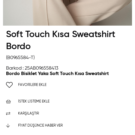
Soft Touch Kısa Sweatshirt
Bordo
(B0965584-T)
Barkod
:
25AB096558413
Bordo Bisiklet Yaka Soft Touch Kısa Sweatshirt
FAVORILERE EKLE
İSTEK LISTEME EKLE
KARŞILAŞTIR
FIYAT DÜŞÜNCE HABER VER