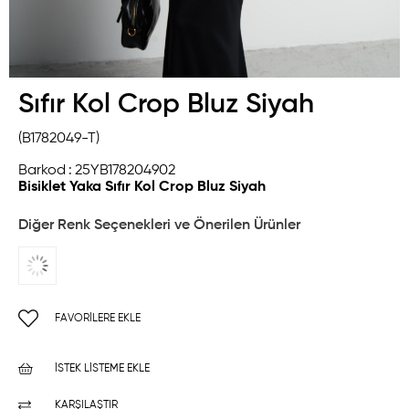
Sıfır Kol Crop Bluz Siyah
(B1782049-T)
Barkod
:
25YB178204902
Bisiklet Yaka Sıfır Kol Crop Bluz Siyah
Diğer Renk Seçenekleri ve Önerilen Ürünler
FAVORILERE EKLE
İSTEK LISTEME EKLE
KARŞILAŞTIR