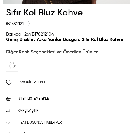
Sıfır Kol Bluz Kahve
(B1782121-T)
Barkod
:
26YB178212104
Geniş Bisiklet Yaka Yanlar Büzgülü Sıfır Kol Bluz Kahve
Diğer Renk Seçenekleri ve Önerilen Ürünler
FAVORILERE EKLE
İSTEK LISTEME EKLE
KARŞILAŞTIR
FIYAT DÜŞÜNCE HABER VER