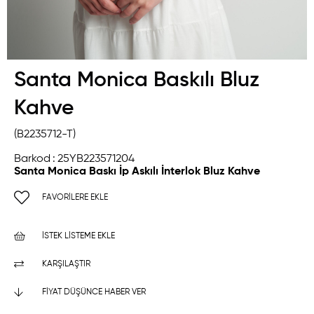
Santa Monica Baskılı Bluz
Kahve
(B2235712-T)
Barkod
:
25YB223571204
Santa Monica Baskı İp Askılı İnterlok Bluz Kahve
FAVORILERE EKLE
İSTEK LISTEME EKLE
KARŞILAŞTIR
FIYAT DÜŞÜNCE HABER VER