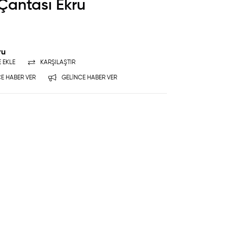
Çantası Ekru
ru
E EKLE
KARŞILAŞTIR
E HABER VER
GELINCE HABER VER