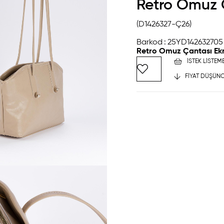
Retro Omuz 
(D1426327-Ç26)
Barkod
:
25YD142632705
Retro Omuz Çantası Ek
İSTEK LISTEM
FIYAT DÜŞÜNC