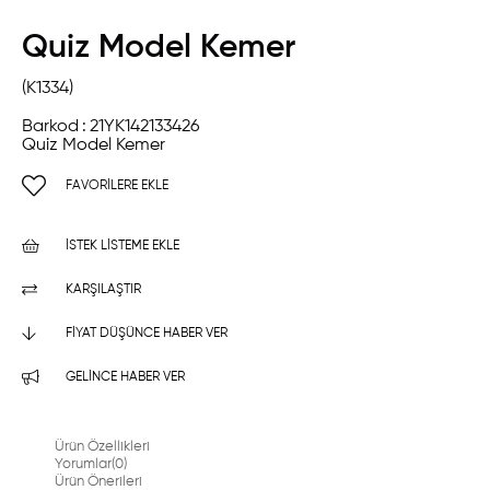
Quiz Model Kemer
(K1334)
Barkod
:
21YK142133426
Quiz Model Kemer
FAVORILERE EKLE
İSTEK LISTEME EKLE
KARŞILAŞTIR
FIYAT DÜŞÜNCE HABER VER
GELINCE HABER VER
Ürün Özellikleri
Yorumlar
(0)
Ürün Önerileri