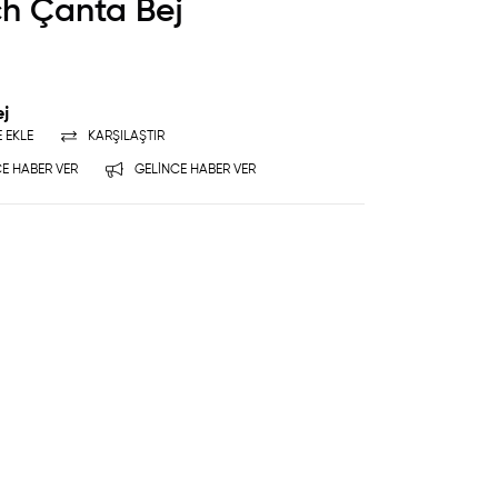
ch Çanta Bej
ej
E EKLE
KARŞILAŞTIR
E HABER VER
GELINCE HABER VER