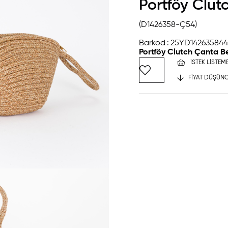
Portföy Clut
(D1426358-Ç54)
Barkod
:
25YD142635844
Portföy Clutch Çanta B
İSTEK LISTEM
FIYAT DÜŞÜNC