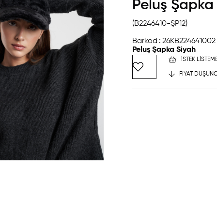
Peluş Şapka
(B2246410-ŞP12)
Barkod
:
26KB224641002
Peluş Şapka Siyah
İSTEK LISTEM
FIYAT DÜŞÜNC