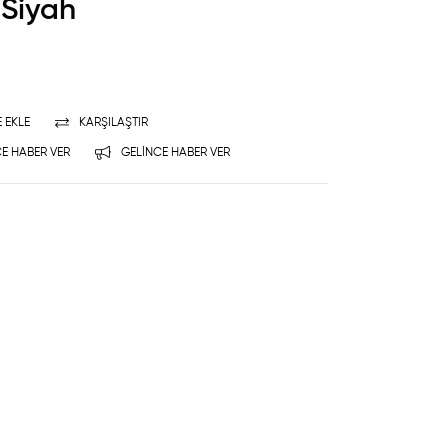
 Siyah
E EKLE
KARŞILAŞTIR
E HABER VER
GELINCE HABER VER