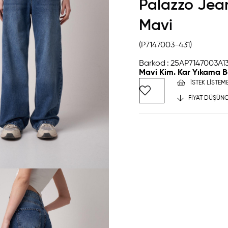
Palazzo Jea
Mavi
(P7147003-431)
Barkod
:
25AP7147003A1
Mavi Kim. Kar Yıkama B
İSTEK LISTEM
FIYAT DÜŞÜNC