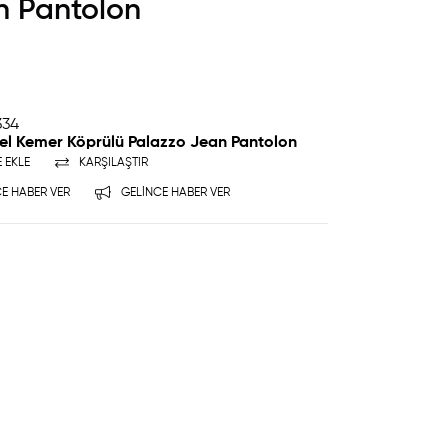
n Pantolon
334
el Kemer Köprülü Palazzo Jean Pantolon
E EKLE
KARŞILAŞTIR
E HABER VER
GELINCE HABER VER