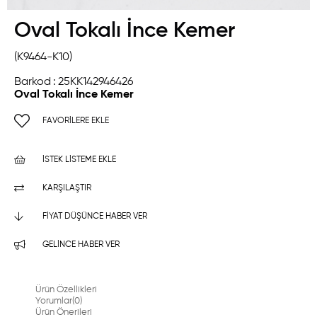
Oval Tokalı İnce Kemer
(K9464-K10)
Barkod
:
25KK142946426
Oval Tokalı İnce Kemer
FAVORILERE EKLE
İSTEK LISTEME EKLE
KARŞILAŞTIR
FIYAT DÜŞÜNCE HABER VER
GELINCE HABER VER
Ürün Özellikleri
Yorumlar
(0)
Ürün Önerileri