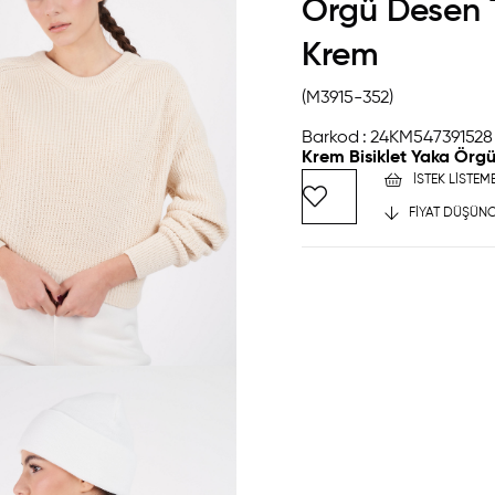
Örgü Desen 
Krem
(M3915-352)
Barkod
:
24KM547391528
Krem Bisiklet Yaka Örg
İSTEK LISTEM
FIYAT DÜŞÜNC