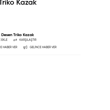
Triko Kazak
ü Desen Triko Kazak
E EKLE
KARŞILAŞTIR
E HABER VER
GELINCE HABER VER