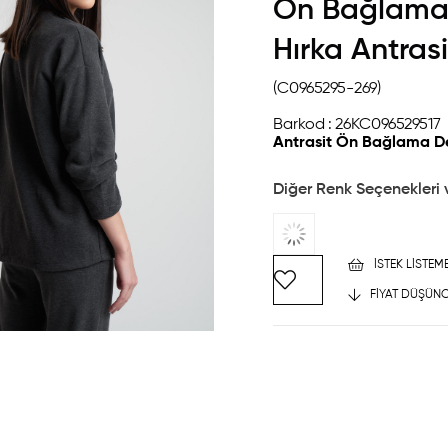
Ön Bağlama 
Hırka Antrasi
(C0965295-269)
Barkod
:
26KC096529517
Antrasit Ön Bağlama Det
Diğer Renk Seçenekleri 
İSTEK LISTEM
FIYAT DÜŞÜNC