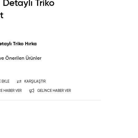
Detaylı Triko
t
aylı Triko Hırka
ve Önerilen Ürünler
E EKLE
KARŞILAŞTIR
E HABER VER
GELINCE HABER VER