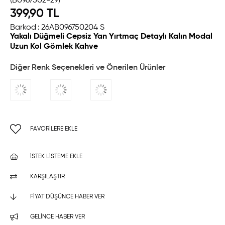
(B0967502-29)
399,90 TL
Barkod
:
26AB096750204 S
Yakalı Düğmeli Cepsiz Yan Yırtmaç Detaylı Kalın Modal
Uzun Kol Gömlek Kahve
Diğer Renk Seçenekleri ve Önerilen Ürünler
FAVORILERE EKLE
İSTEK LISTEME EKLE
KARŞILAŞTIR
FIYAT DÜŞÜNCE HABER VER
GELINCE HABER VER