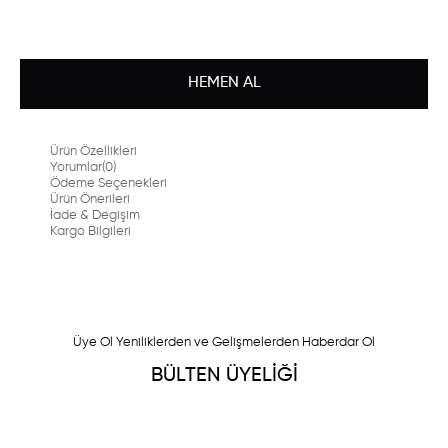
Ürün Özellikleri
Yorumlar
(0)
Ödeme Seçenekleri
Ürün Önerileri
İade & Degişim
Kargo Bilgileri
Üye Ol Yeniliklerden ve Gelişmelerden Haberdar Ol
BÜLTEN ÜYELİĞİ