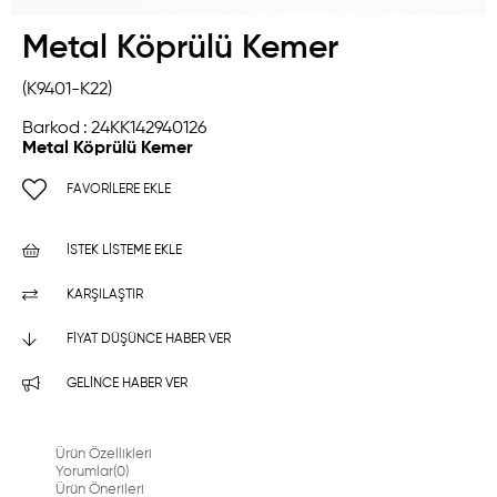
Metal Köprülü Kemer
(K9401-K22)
Barkod
:
24KK142940126
Metal Köprülü Kemer
FAVORILERE EKLE
İSTEK LISTEME EKLE
KARŞILAŞTIR
FIYAT DÜŞÜNCE HABER VER
GELINCE HABER VER
Ürün Özellikleri
Yorumlar
(0)
Ürün Önerileri