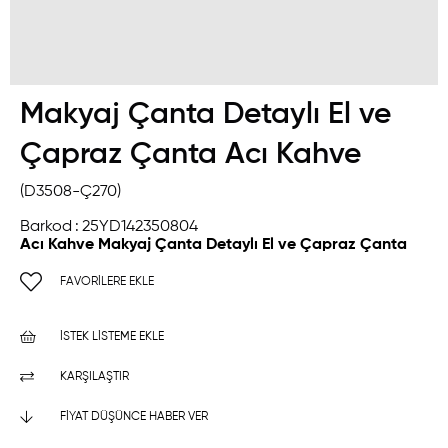
Makyaj Çanta Detaylı El ve
Çapraz Çanta Acı Kahve
(D3508-Ç270)
Barkod
:
25YD142350804
Acı Kahve Makyaj Çanta Detaylı El ve Çapraz Çanta
FAVORILERE EKLE
İSTEK LISTEME EKLE
KARŞILAŞTIR
FIYAT DÜŞÜNCE HABER VER