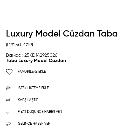
Luxury Model Cüzdan Taba
(D9250-C29)
Barkod
:
25KD142925026
Taba Luxury Model Cüzdan
FAVORILERE EKLE
İSTEK LISTEME EKLE
KARŞILAŞTIR
FIYAT DÜŞÜNCE HABER VER
GELINCE HABER VER