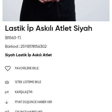
Lastik İp Askılı Atlet Siyah
(B1563-T)
Barkod
:
25YB178156302
Siyah Lastik İp Askılı Atlet
FAVORILERE EKLE
İSTEK LISTEME EKLE
KARŞILAŞTIR
FIYAT DÜŞÜNCE HABER VER