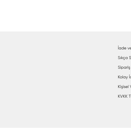
İade ve
Sıkça S
Sipariş
Kolay 
Kişisel
KVKK T