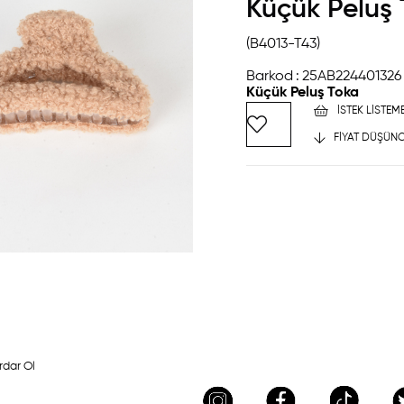
Küçük Peluş
(B4013-T43)
Barkod
:
25AB224401326
Küçük Peluş Toka
İSTEK LISTEM
FIYAT DÜŞÜNC
rdar Ol