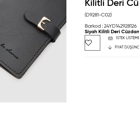
Kilitli Deri 
(D9281-C02)
Barkod
:
24YD142928126
Siyah Kilitli Deri Cüzda
İSTEK LISTEM
FIYAT DÜŞÜNC