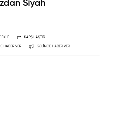
Cüzdan Siyah
n
E EKLE
KARŞILAŞTIR
E HABER VER
GELINCE HABER VER