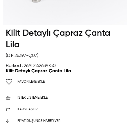
Kilit Detaylı Çapraz Çanta
Lila
(D1426397-Ç07)
Barkod
:
26AD142639750
Kilit Detaylı Çapraz Çanta Lila
FAVORILERE EKLE
İSTEK LISTEME EKLE
KARŞILAŞTIR
FIYAT DÜŞÜNCE HABER VER