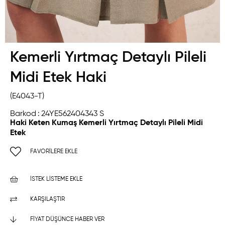
Kemerli Yırtmaç Detaylı Pileli
Midi Etek Haki
(E4043-T)
Barkod
:
24YE562404343 S
Haki Keten Kumaş Kemerli Yırtmaç Detaylı Pileli Midi
Etek
FAVORILERE EKLE
İSTEK LISTEME EKLE
KARŞILAŞTIR
FIYAT DÜŞÜNCE HABER VER