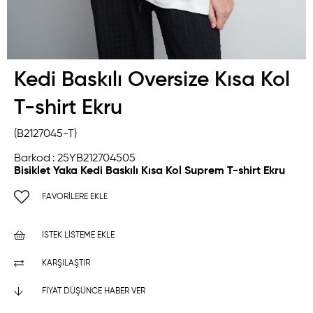
Kedi Baskılı Oversize Kısa Kol
T-shirt Ekru
(B2127045-T)
Barkod
:
25YB212704505
Bisiklet Yaka Kedi Baskılı Kısa Kol Suprem T-shirt Ekru
FAVORILERE EKLE
İSTEK LISTEME EKLE
KARŞILAŞTIR
FIYAT DÜŞÜNCE HABER VER