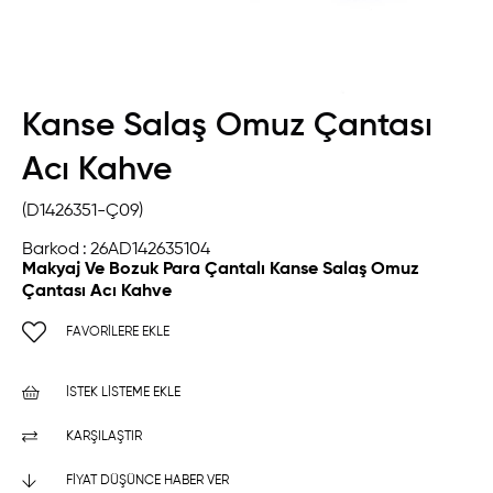
Kanse Salaş Omuz Çantası
Acı Kahve
(D1426351-Ç09)
Barkod
:
26AD142635104
Makyaj Ve Bozuk Para Çantalı Kanse Salaş Omuz
Çantası Acı Kahve
FAVORILERE EKLE
İSTEK LISTEME EKLE
KARŞILAŞTIR
FIYAT DÜŞÜNCE HABER VER