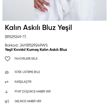
Kalın Askılı Bluz Yeşil
(B1529249-T)
Barkod
:
24YB1529249WS
Yeşil Kırınkıl Kumaş Kalın Askılı Bluz
FAVORILERE EKLE
İSTEK LISTEME EKLE
KARŞILAŞTIR
FIYAT DÜŞÜNCE HABER VER
GELINCE HABER VER