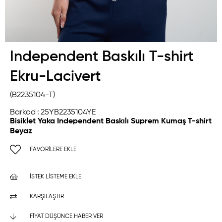
Independent Baskılı T-shirt
Ekru-Lacivert
(B2235104-T)
Barkod
:
25YB2235104YE
Bisiklet Yaka Independent Baskılı Suprem Kumaş T-shirt
Beyaz
FAVORILERE EKLE
İSTEK LISTEME EKLE
KARŞILAŞTIR
FIYAT DÜŞÜNCE HABER VER