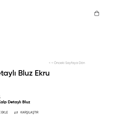
< < Önceki Sayfaya Dön
etaylı Bluz Ekru
5
 Kalp Detaylı Bluz
E EKLE
KARŞILAŞTIR