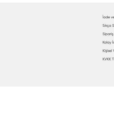
İade ve
Sıkça S
Sipariş
Kolay 
Kişisel
KVKK T