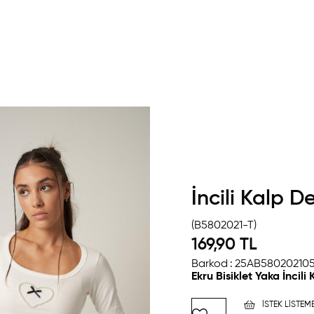
İncili Kalp D
(B5802021-T)
169,90 TL
Barkod
:
25AB58020210
Ekru Bisiklet Yaka İncili
İSTEK LISTEM