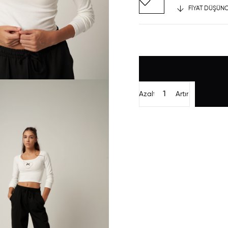
FIYAT DÜŞÜNC
Azalt
Artır