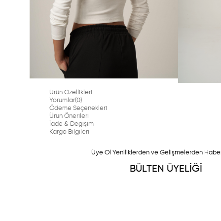
Ürün Özellikleri
Yorumlar
(0)
Ödeme Seçenekleri
Ürün Önerileri
İade & Degişim
Kargo Bilgileri
Üye Ol Yeniliklerden ve Gelişmelerden Habe
BÜLTEN ÜYELİĞİ