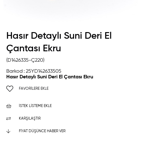
Hasır Detaylı Suni Deri El
Çantası Ekru
(D1426335-Ç220)
Barkod
:
25YD142633505
Hasır Detaylı Suni Deri El Çantası Ekru
FAVORILERE EKLE
İSTEK LISTEME EKLE
KARŞILAŞTIR
FIYAT DÜŞÜNCE HABER VER