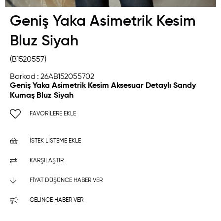
Geniş Yaka Asimetrik Kesim
Bluz Siyah
(B1520557)
Barkod
:
26AB152055702
Geniş Yaka Asimetrik Kesim Aksesuar Detaylı Sandy
Kumaş Bluz Siyah
FAVORILERE EKLE
İSTEK LISTEME EKLE
KARŞILAŞTIR
FIYAT DÜŞÜNCE HABER VER
GELINCE HABER VER