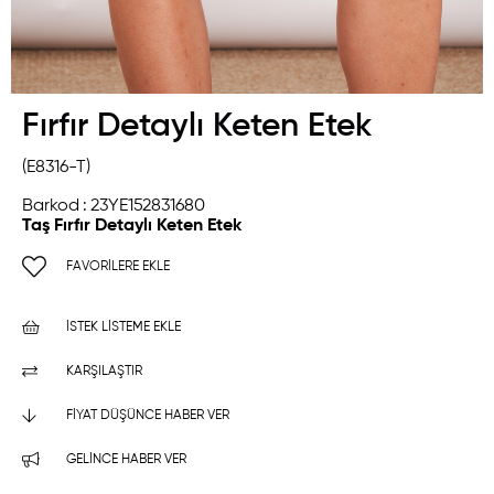
Fırfır Detaylı Keten Etek
(E8316-T)
Barkod
:
23YE152831680
Taş Fırfır Detaylı Keten Etek
FAVORILERE EKLE
İSTEK LISTEME EKLE
KARŞILAŞTIR
FIYAT DÜŞÜNCE HABER VER
GELINCE HABER VER