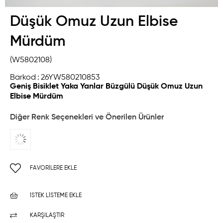
Düşük Omuz Uzun Elbise
Mürdüm
(W5802108)
Barkod
:
26YW580210853
Geniş Bisiklet Yaka Yanlar Büzgülü Düşük Omuz Uzun
Elbise Mürdüm
Diğer Renk Seçenekleri ve Önerilen Ürünler
FAVORILERE EKLE
İSTEK LISTEME EKLE
KARŞILAŞTIR