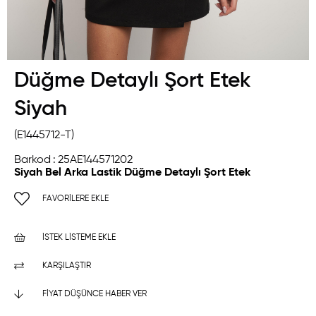
Düğme Detaylı Şort Etek
Siyah
(E1445712-T)
Barkod
:
25AE144571202
Siyah Bel Arka Lastik Düğme Detaylı Şort Etek
FAVORILERE EKLE
İSTEK LISTEME EKLE
KARŞILAŞTIR
FIYAT DÜŞÜNCE HABER VER