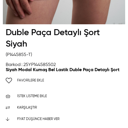
Duble Paça Detaylı Şort
Siyah
(P1445855-T)
Barkod
:
25YP144585502
Siyah Modal Kumaş Bel Lastik Duble Paça Detaylı Şort
FAVORILERE EKLE
İSTEK LISTEME EKLE
KARŞILAŞTIR
FIYAT DÜŞÜNCE HABER VER