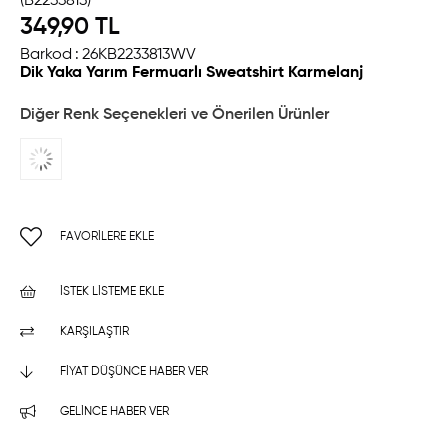
(B2233813)
349,90 TL
Barkod
:
26KB2233813WV
Dik Yaka Yarım Fermuarlı Sweatshirt Karmelanj
Diğer Renk Seçenekleri ve Önerilen Ürünler
FAVORILERE EKLE
İSTEK LISTEME EKLE
KARŞILAŞTIR
FIYAT DÜŞÜNCE HABER VER
GELINCE HABER VER