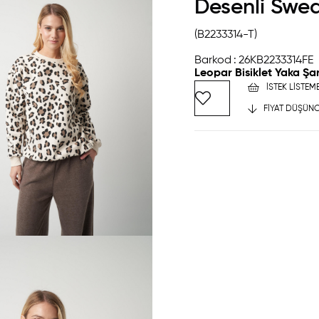
Desenli Swea
(B2233314-T)
Barkod
:
26KB2233314FE
Leopar Bisiklet Yaka Şa
İSTEK LISTEM
FIYAT DÜŞÜNC