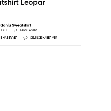
tshirt Leopar
rdonlu Sweatshirt
E EKLE
KARŞILAŞTIR
E HABER VER
GELINCE HABER VER