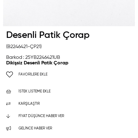
Desenli Patik Çorap
(B2246421-ÇP21)
Barkod
:
25YB2246421UB
Dikişsiz Desenli Patik Çorap
FAVORILERE EKLE
İSTEK LISTEME EKLE
KARŞILAŞTIR
FIYAT DÜŞÜNCE HABER VER
GELINCE HABER VER