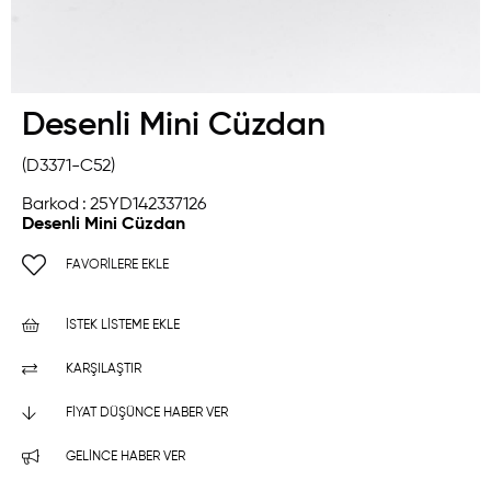
Desenli Mini Cüzdan
(D3371-C52)
Barkod
:
25YD142337126
Desenli Mini Cüzdan
FAVORILERE EKLE
İSTEK LISTEME EKLE
KARŞILAŞTIR
FIYAT DÜŞÜNCE HABER VER
GELINCE HABER VER