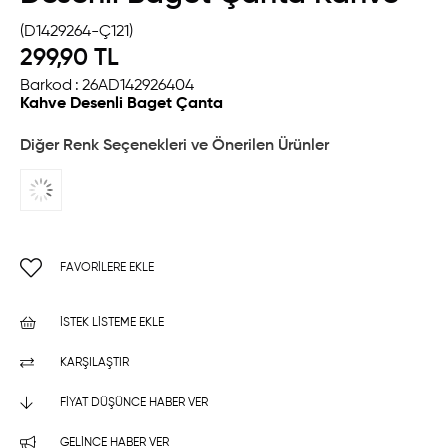
(D1429264-Ç121)
299,90 TL
Barkod
:
26AD142926404
Kahve Desenli Baget Çanta
Diğer Renk Seçenekleri ve Önerilen Ürünler
FAVORILERE EKLE
İSTEK LISTEME EKLE
KARŞILAŞTIR
FIYAT DÜŞÜNCE HABER VER
GELINCE HABER VER