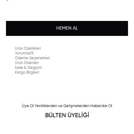
Ürün Özellikleri
Yorumlar
(1)
Ödeme Seçenekleri
Ürün Önerileri
İade & Degişim
Kargo Bilgileri
Üye Ol Yeniliklerden ve Gelişmelerden Haberdar Ol
BÜLTEN ÜYELİĞİ